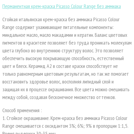
Перманентная крем-краска Picasso Colour Range без аммиака
Стойкая итальянская крем-краска без аммиака Picasso Colour
Range содержит ухаживающие питательные компоненты:
миндальное масло, масло макадамии и кератин. Баланс цветовых
пигментов в красителе позволяет без труда проникать молекулам
цвета глубоко во внутреннюю структуру волос. Это позволяет
обеспечить высокую покрывающую способность, естественный
цвет и блеск. Керамид А2 в составе краски способствует не
только равномерным цветовым результатам, но так же помогает
восстановить здоровье волос, восполняя липидный слой и
защищая их в процессе окрашивания. Все цвета можно смешивать
между собой, создавая бесконечное множество оттенков.
Способ применения :
1. Стойкое окрашивание. Крем-краска без аммиака Picasso Colour
Range смешивается с оксидантом 3%; 6%; 9% в пропорции 1:1,5.
Время выдержки 30-35 мин.