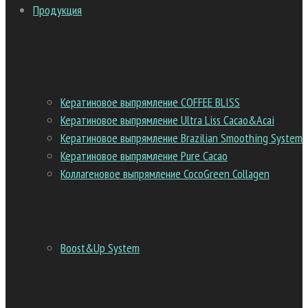
Продукция
Выпрямление
Кератиновое выпрямление COFFEE BLISS
Кератиновое выпрямление Ultra Liss Cacao&Acai
Кератиновое выпрямление Brazilian Smoothing System
Кератиновое выпрямление Pure Cacao
Коллагеновое выпрямление CocoGreen Collagen
Биозавивка
Boost&Up System
Picasso Colour Range