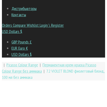
Дистрибьюторы
Контакты
Orders
Compare
Wishlist
Login \ Register
USD Dollars $
GBP Pounds £
EUR Euro €
USD Dollars $
|
Picasso Colour Range
|
Перманентная крем-краска Picasso
Colour Range без аммиака
|
7.2 VIOLET BLOND фиолетовый блонд,
100 мл без аммиака