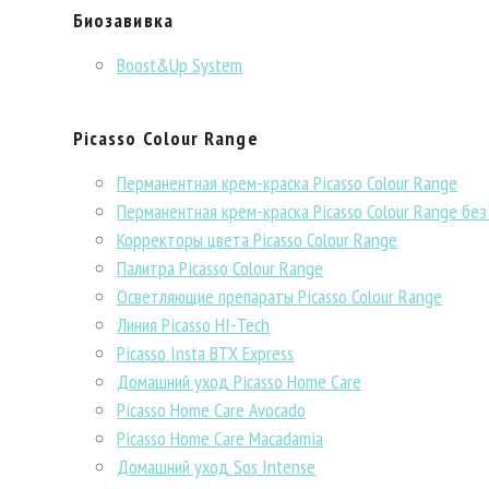
Биозавивка
Boost&Up System
Picasso Colour Range
Перманентная крем-краска Picasso Colour Range
Перманентная крем-краска Picasso Colour Range без
Корректоры цвета Picasso Colour Range
Палитра Picasso Colour Range
Осветляющие препараты Picasso Colour Range
Линия Picasso HI-Tech
Picasso Insta BTX Express
Домашний уход Picasso Home Care
Picasso Home Care Avocado
Picasso Home Care Macadamia
Домашний уход Sos Intense