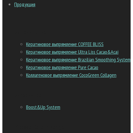
Продукция
Выпрямление
Кератиновое выпрямление COFFEE BLISS
Кератиновое выпрямление Ultra Liss Cacao&Acai
Кератиновое выпрямление Brazilian Smoothing System
Кератиновое выпрямление Pure Cacao
Коллагеновое выпрямление CocoGreen Collagen
Биозавивка
Boost&Up System
Picasso Colour Range