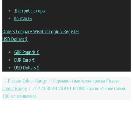
Дистрибьюторы
Контакты
Orders
Compare
Wishlist
Login \ Register
USD Dollars $
GBP Pounds £
EUR Euro €
USD Dollars $
|
Picasso Colour Range
|
Перманентная крем-краска Picasso
Colour Range
|
7.62 AUBURN VIOLET BLOND красно-фиолетовый,
100 мл аммиачная