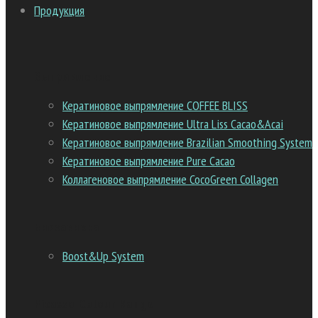
Продукция
Выпрямление
Кератиновое выпрямление COFFEE BLISS
Кератиновое выпрямление Ultra Liss Cacao&Acai
Кератиновое выпрямление Brazilian Smoothing System
Кератиновое выпрямление Pure Cacao
Коллагеновое выпрямление CocoGreen Collagen
Биозавивка
Boost&Up System
Picasso Colour Range