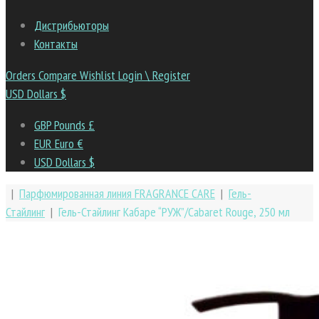
Дистрибьюторы
Контакты
Orders
Compare
Wishlist
Login \ Register
USD Dollars $
GBP Pounds £
EUR Euro €
USD Dollars $
|
Парфюмированная линия FRAGRANCE CARE
|
Гель-
Стайлинг
|
Гель-Стайлинг Кабаре “РУЖ”/Cabaret Rouge, 250 мл